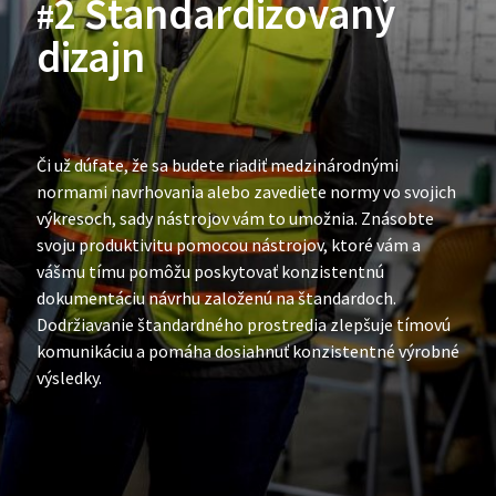
2 Štandardizovaný
#
dizajn
Či už dúfate, že sa budete riadiť medzinárodnými
normami navrhovania alebo zavediete normy vo svojich
výkresoch, sady nástrojov vám to umožnia. Znásobte
svoju produktivitu pomocou nástrojov, ktoré vám a
vášmu tímu pomôžu poskytovať konzistentnú
dokumentáciu návrhu založenú na štandardoch.
Dodržiavanie štandardného prostredia zlepšuje tímovú
komunikáciu a pomáha dosiahnuť konzistentné výrobné
výsledky.