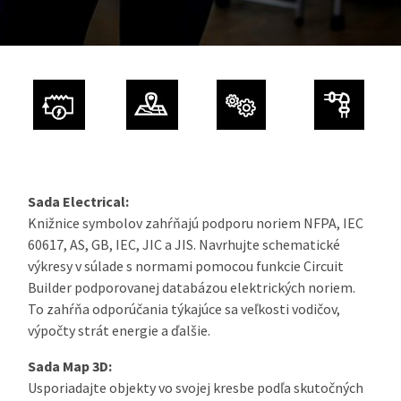
Sada Electrical:
Knižnice symbolov zahŕňajú podporu noriem NFPA, IEC
60617, AS, GB, IEC, JIC a JIS. Navrhujte schematické
výkresy v súlade s normami pomocou funkcie Circuit
Builder podporovanej databázou elektrických noriem.
To zahŕňa odporúčania týkajúce sa veľkosti vodičov,
výpočty strát energie a ďalšie.
Sada Map 3D:
Usporiadajte objekty vo svojej kresbe podľa skutočných