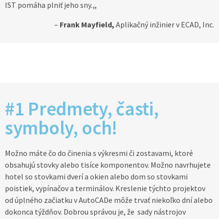
IST pomáha plniť jeho sny.
„
–
Frank Mayfield,
Aplikačný inžinier v ECAD, Inc.
#
1 Predmety, časti,
symboly, och!
Možno máte čo do činenia s výkresmi či zostavami, ktoré
obsahujú stovky alebo tisíce komponentov. Možno navrhujete
hotel so stovkami dverí a okien alebo dom so stovkami
poistiek, vypínačov a terminálov. Kreslenie týchto projektov
od úplného začiatku v AutoCADe môže trvať niekoľko dní alebo
dokonca týždňov. Dobrou správou je, že sady nástrojov