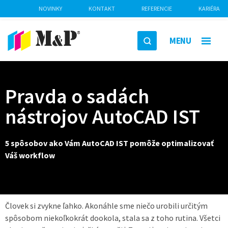
NOVINKY
KONTAKT
REFERENCIE
KARIÉRA
MENU
Pravda o sadách
nástrojov AutoCAD IST
5 spôsobov ako Vám AutoCAD IST pomôže optimalizovať
Váš workflow
Človek si zvykne ľahko. Akonáhle sme niečo urobili určitým
spôsobom niekoľkokrát dookola, stala sa z toho rutina. Všetci