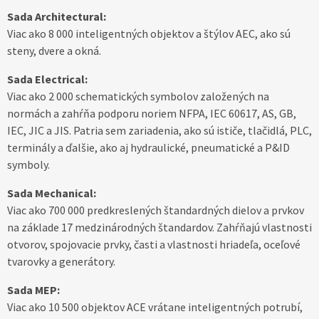
Sada Architectural:
Viac ako 8 000 inteligentných objektov a štýlov AEC, ako sú
steny, dvere a okná.
Sada Electrical:
Viac ako 2 000 schematických symbolov založených na
normách a zahŕňa podporu noriem NFPA, IEC 60617, AS, GB,
IEC, JIC a JIS. Patria sem zariadenia, ako sú ističe, tlačidlá, PLC,
terminály a ďalšie, ako aj hydraulické, pneumatické a P&ID
symboly.
Sada Mechanical:
Viac ako 700 000 predkreslených štandardných dielov a prvkov
na základe 17 medzinárodných štandardov. Zahŕňajú vlastnosti
otvorov, spojovacie prvky, časti a vlastnosti hriadeľa, oceľové
tvarovky a generátory.
Sada MEP:
Viac ako 10 500 objektov ACE vrátane inteligentných potrubí,