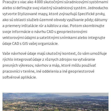
Pracujte s viac ako 4 000 skutočnými súradnicovými systémami
alebo si definujte svoj vlastný súradnicový systém. Jednoducho
vytvorte štylizované mapy, ktoré zvýrazňujú špecifické prvky,
ako sú oblasti služieb územné obvody využívanie pôdy; dátumy
a priemery inštalácie rúr a káblov a viac. Potom skombinujte
svoje informácie o návrhu CAD s geopriestorovými
vektorovými údajmi a satelitnými snímkami alebo integrujte
údaje CAD s GIS vašej organizácie.
Vaše návrhové údaje majú skutočný kontext, čo vám umožňuje
rýchlo integrovať údaje z rôznych zdrojov na vytváranie
presných výkresov, návrhov a máp, ktoré môžu používať
pracovníci v teréne, iné oddelenia a iné geopriestorové
softvérové aplikácie.