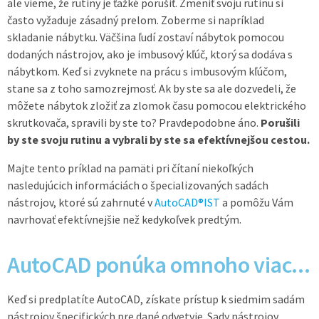
ale vieme, že rutiny je ťažké porušiť. Zmeniť svoju rutinu si
často vyžaduje zásadný prelom. Zoberme si napríklad
skladanie nábytku. Väčšina ľudí zostaví nábytok pomocou
dodaných nástrojov, ako je imbusový kľúč, ktorý sa dodáva s
nábytkom. Keď si zvyknete na prácu s imbusovým kľúčom,
stane sa z toho samozrejmosť. Ak by ste sa ale dozvedeli, že
môžete nábytok zložiť za zlomok času pomocou elektrického
skrutkovača, spravili by ste to? Pravdepodobne áno.
Porušili
by ste svoju rutinu a vybrali by ste sa efektívnejšou cestou.
Majte tento príklad na pamäti pri čítaní niekoľkých
nasledujúcich informáciách o špecializovaných sadách
nástrojov, ktoré sú zahrnuté v
AutoCAD®IST
a pomôžu Vám
navrhovať efektívnejšie než kedykoľvek predtým.
AutoCAD ponúka omnoho viac...
Keď si predplatíte AutoCAD, získate prístup k siedmim sadám
nástrojov špecifických pre dané odvetvie. Sady nástrojov