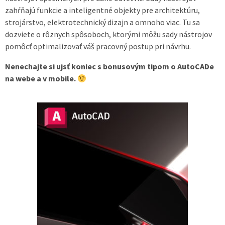
zahŕňajú funkcie a inteligentné objekty pre architektúru,
strojárstvo, elektrotechnický dizajn a omnoho viac. Tu sa
dozviete o rôznych spôsoboch, ktorými môžu sady nástrojov
pomôcť optimalizovať váš pracovný postup pri návrhu.
Nenechajte si ujsť koniec s bonusovým tipom o AutoCADe
na webe a v mobile.