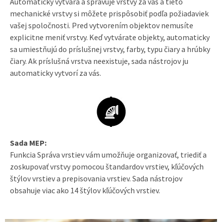
Automaticky vytvára a spravuje vrstvy za vás a tieto
mechanické vrstvy si môžete prispôsobiť podľa požiadaviek
vašej spoločnosti. Pred vytvorením objektov nemusíte
explicitne meniť vrstvy. Keď vytvárate objekty, automaticky
sa umiestňujú do príslušnej vrstvy, farby, typu čiary a hrúbky
čiary. Ak príslušná vrstva neexistuje, sada nástrojov ju
automaticky vytvorí za vás.
Sada MEP:
Funkcia Správa vrstiev vám umožňuje organizovať, triediť a
zoskupovať vrstvy pomocou štandardov vrstiev, kľúčových
štýlov vrstiev a prepisovania vrstiev. Sada nástrojov
obsahuje viac ako 14 štýlov kľúčových vrstiev.