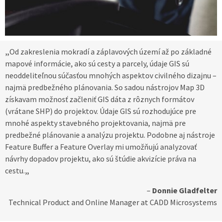
„
Od zakreslenia mokradí a záplavových území až po základné
mapové informácie, ako sú cesty a parcely, údaje GIS sú
neoddeliteľnou súčasťou mnohých aspektov civilného dizajnu –
najmä predbežného plánovania. So sadou nástrojov Map 3D
získavam možnosť začleniť GIS dáta z rôznych formátov
(vrátane SHP) do projektov. Údaje GIS sú rozhodujúce pre
mnohé aspekty stavebného projektovania, najmä pre
predbežné plánovanie a analýzu projektu. Podobne aj nástroje
Feature Buffer a Feature Overlay mi umožňujú analyzovať
návrhy dopadov projektu, ako sú štúdie akvizície práva na
cestu.
„
–
Donnie Gladfelter
Technical Product and Online Manager at CADD Microsystems