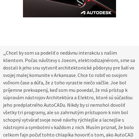
„
Chcel by som sa podeliť o nedávnu interakciu s našim
klientom. Počas návštevy s Joeom, elektrodizajnérom, sme sa
dostali k jeho snu vytvoriť architektonické pôdorysy pre ľudí vo
svojej malej komunite v Arkansase. Chce to robiť vo svojom
voľnom čase a dúfa, že z toho vyrastie niečo väčšie. Joe bol
príjemne prekvapený, keď som mu povedal, že má prístup k
súpravám nástrojov Architektúra a Elektro, ktoré sú súčasťou
jeho predplatného AutoCADu. Nikdy by si nemohol dovoliť
všetky tri programy, ale so zahrnutým prístupom k nim bol
schopný vytvárať svoje nové návrhy rýchlejšie a lacnejšie s
nástrojmi a symbolmi v každom z nich. Musím priznať, že bolo
celkom fajn počuť tohto chlapíka hovoriť o tom, ako AutoCAD