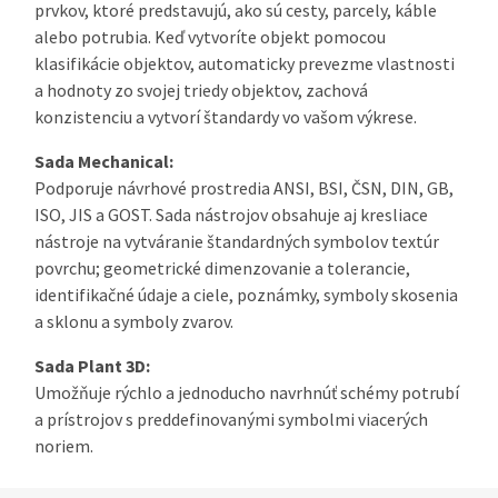
prvkov, ktoré predstavujú, ako sú cesty, parcely, káble
alebo potrubia. Keď vytvoríte objekt pomocou
klasifikácie objektov, automaticky prevezme vlastnosti
a hodnoty zo svojej triedy objektov, zachová
konzistenciu a vytvorí štandardy vo vašom výkrese.
Sada Mechanical:
Podporuje návrhové prostredia ANSI, BSI, ČSN, DIN, GB,
ISO, JIS a GOST. Sada nástrojov obsahuje aj kresliace
nástroje na vytváranie štandardných symbolov textúr
povrchu; geometrické dimenzovanie a tolerancie,
identifikačné údaje a ciele, poznámky, symboly skosenia
a sklonu a symboly zvarov.
Sada Plant 3D:
Umožňuje rýchlo a jednoducho navrhnúť schémy potrubí
a prístrojov s preddefinovanými symbolmi viacerých
noriem.