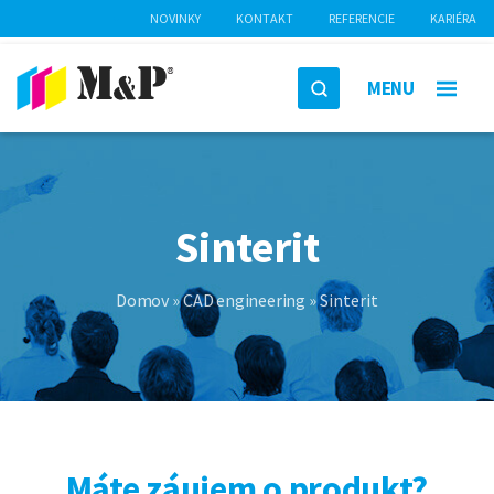
NOVINKY
KONTAKT
REFERENCIE
KARIÉRA
MENU
Sinterit
Domov
»
CAD engineering
»
Sinterit
Máte záujem o produkt?