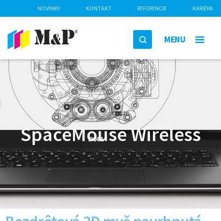
NOVINKY
KONTAKT
REFERENCIE
KARIÉRA
MENU
SpaceMouse Wireless