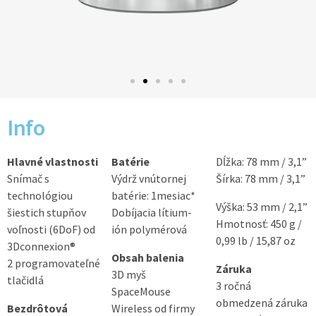
Info
Hlavné vlastnosti
Batérie
Dĺžka: 78 mm / 3,1”
Snímač s
Výdrž vnútornej
Šírka: 78 mm / 3,1”
technológiou
batérie: 1mesiac*
Výška: 53 mm / 2,1”
šiestich stupňov
Dobíjacia lítium-
Hmotnosť: 450 g /
voľnosti (6DoF) od
ión polymérová
0,99 lb / 15,87 oz
3Dconnexion®
Obsah balenia
2 programovateľné
Záruka
3D myš
tlačidlá
3 ročná
SpaceMouse
obmedzená záruka
Bezdrôtová
Wireless od firmy