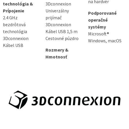
na hardvér
technológia &
3Dconnexion
Prípojenie
Univerzálny
Podporované
2.4 GHz
prijímač
operačné
bezdrôtová
3Dconnexion
systémy
technológia
Kábel USB 1,5 m
Microsoft®
3Dconnexion
Cestovné púzdro
Windows, macOS
Kábel USB
Rozmery &
Hmotnosť