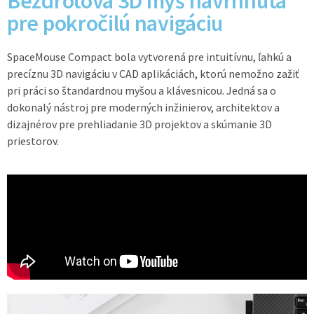
Bezdrôtová 3D myš navrhnutá
pre pokročilú navigáciu
SpaceMouse Compact bola vytvorená pre intuitívnu, ľahkú a
precíznu 3D navigáciu v CAD aplikáciách, ktorú nemožno zažiť
pri práci so štandardnou myšou a klávesnicou. Jedná sa o
dokonalý nástroj pre moderných inžinierov, architektov a
dizajnérov pre prehliadanie 3D projektov a skúmanie 3D
priestorov.