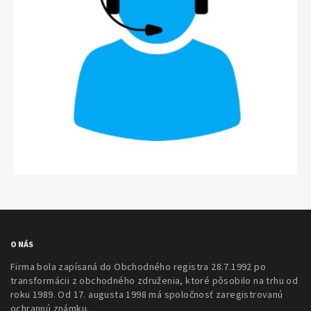
O NÁS
Firma bola zapísaná do Obchodného registra 28.7.1992 po
transformácii z obchodného združenia, ktoré pôsobilo na trhu od
roku 1989. Od 17. augusta 1998 má spoločnosť zaregistrovanú
ochrannú známku.