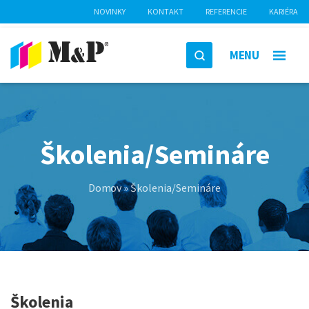
NOVINKY
KONTAKT
REFERENCIE
KARIÉRA
MENU
Školenia/Semináre
Domov
»
Školenia/Semináre
Školenia