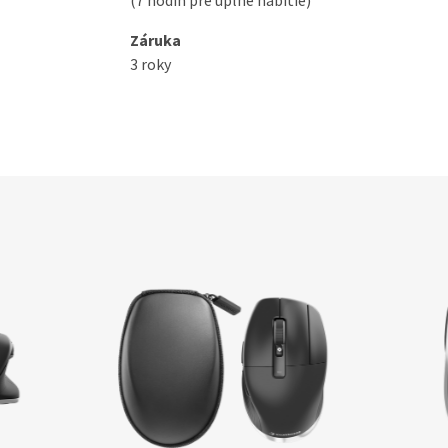
(7 hodín pre úplné nabitie)
Záruka
3 roky