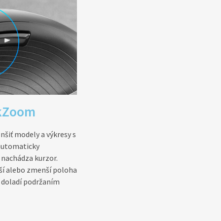
ckZoom
nšiť modely a výkresy s
automaticky
 nachádza kurzor.
čší alebo zmenší poloha
e doladí podržaním