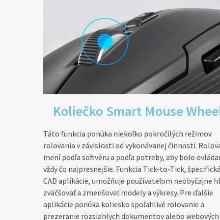
Koliečko Smart Mouse Wheel
Táto funkcia ponúka niekoľko pokročilých režimov
rolovania v závislosti od vykonávanej činnosti. Rolov
mení podľa softvéru a podľa potreby, aby bolo ovláda
vždy čo najpresnejšie. Funkcia Tick-to-Tick, špecifick
CAD aplikácie, umožňuje používateľom neobyčajne h
zväčšovať a zmenšovať modely a výkresy. Pre ďalšie
aplikácie ponúka koliesko spoľahlivé rolovanie a
prezeranie rozsiahlych dokumentov alebo webových