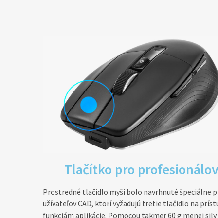
Tlačítko pro profesionálo
Prostredné tlačidlo myši bolo navrhnuté špeciálne p
užívateľov CAD, ktorí vyžadujú tretie tlačidlo na príst
funkciám aplikácie. Pomocou takmer 60 g menej sily