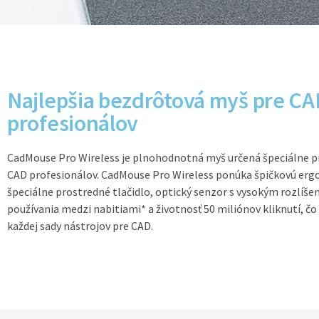
Najlepšia bezdrôtová myš pre CA
profesionálov
CadMouse Pro Wireless je plnohodnotná myš určená špeciálne 
CAD profesionálov. CadMouse Pro Wireless ponúka špičkovú erg
špeciálne prostredné tlačidlo, optický senzor s vysokým rozlíše
používania medzi nabitiami* a životnosť 50 miliónov kliknutí, č
každej sady nástrojov pre CAD.