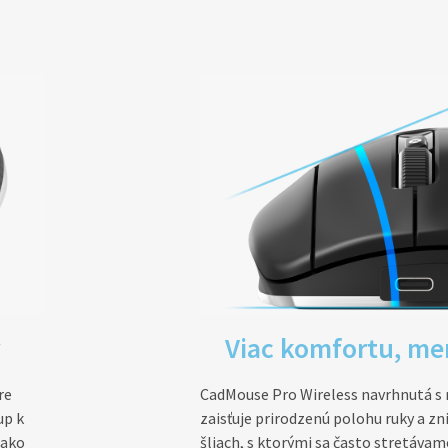
v
Viac komfortu, me
re
CadMouse Pro Wireless navrhnutá 
up k
zaisťuje prirodzenú polohu ruky a zni
 ako
šliach, s ktorými sa často stretávame