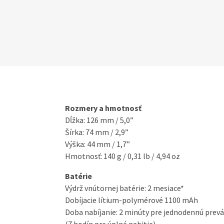
Rozmery a hmotnosť
Dĺžka: 126 mm / 5,0”
Šírka: 74 mm / 2,9”
Výška: 44 mm / 1,7”
Hmotnosť: 140 g / 0,31 lb / 4,94 oz
Batérie
Výdrž vnútornej batérie: 2 mesiace*
Dobíjacie lítium-polymérové 1100 mAh
Doba nabíjanie: 2 minúty pre jednodennú prev