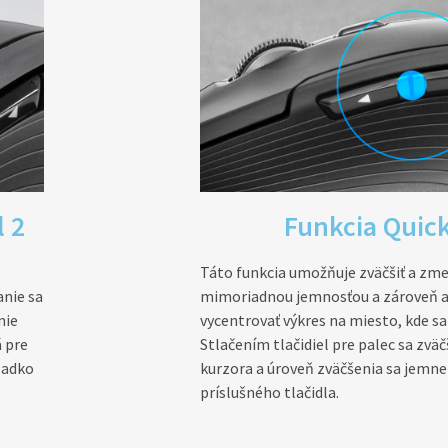
 2
Funkcia Qui
Táto funkcia umožňuje zväčšiť a zme
anie sa
mimoriadnou jemnosťou a zároveň 
nie
vycentrovať výkres na miesto, kde sa
á pre
Stlačením tlačidiel pre palec sa zvä
ladko
kurzora a úroveň zväčšenia sa jemn
príslušného tlačidla.