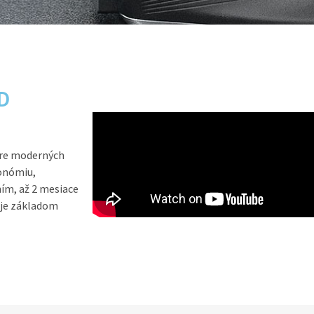
D
pre moderných
onómiu,
ním, až 2 mesiace
o je základom