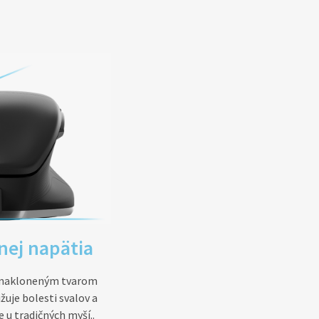
nej napätia
s nakloneným tvarom
žuje bolesti svalov a
 u tradičných myší..