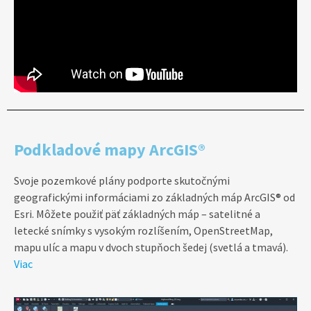
Podkladové mapy ArcGIS®
Svoje pozemkové plány podporte skutočnými
geografickými informáciami zo základných máp ArcGIS® od
Esri. Môžete použiť päť základných máp – satelitné a
letecké snímky s vysokým rozlíšením, OpenStreetMap,
mapu ulíc a mapu v dvoch stupňoch šedej (svetlá a tmavá).
Viac