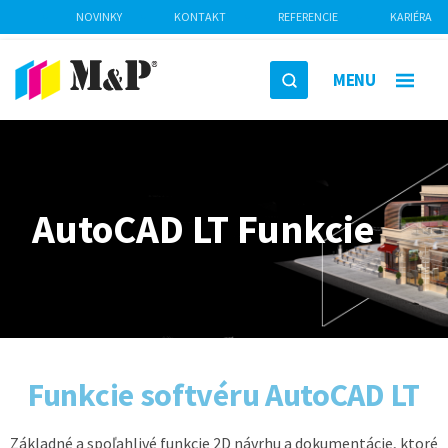
NOVINKY
KONTAKT
REFERENCIE
KARIÉRA
MENU
AutoCAD LT Funkcie
Funkcie softvéru AutoCAD LT
Základné a spoľahlivé funkcie 2D návrhu a dokumentácie, ktoré