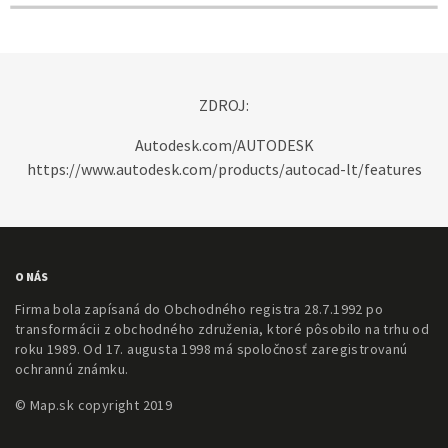
ZDROJ:
Autodesk.com/AUTODESK
https://www.autodesk.com/products/autocad-lt/features
O NÁS
Firma bola zapísaná do Obchodného registra 28.7.1992 po
transformácii z obchodného združenia, ktoré pôsobilo na trhu od
roku 1989. Od 17. augusta 1998 má spoločnosť zaregistrovanú
ochrannú známku.
© Map.sk copyright 2019