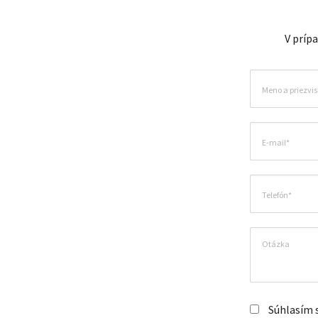
V príp
Súhlasím 