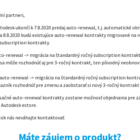
ní partneri,
todesk ukončí k 7.8.2020 predaj auto-renewal, t.j. automatické o
a 8.8.2020 budú existujúce auto-renewal kontrakty migrované na 
subscription kontrakty.
o-renewal -> migrácia na štandardný ročný subscription kontrakt,
sa môže rozhodnúť aj pre 3-ročný kontrakt, ten pôvodný neobnoví
uto-renewal -> migrácia na štandardný ročný subscription kontrak
azník rozhodnúť pre zmenu a zaobstarať si nový 3-ročný kontrakt
sačné auto-renewal kontrakty zostane možnosť objednania pre z
 Autodesk estore.
zok nás neváhajte kontaktovať.
Máte záujem o produkt?