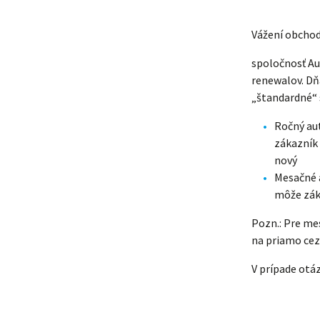
Vážení obchod
spoločnosť Au
renewalov. Dň
„štandardné“ 
Ročný aut
zákazník 
nový
Mesačné a
môže zák
Pozn.: Pre me
na priamo cez
V prípade otá