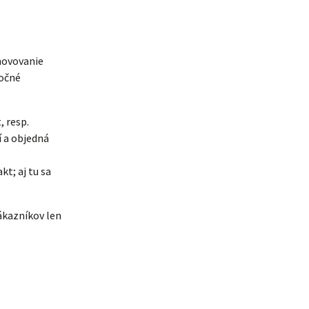
bnovovanie
ročné
 resp.
 a objedná
t; aj tu sa
ákazníkov len