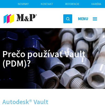
NOVINKY
KONTAKT
REFERENCIE
KARIÉRA
MENU
Prečo používať Vault
(PDM)?
Autodesk® Vault