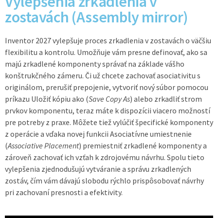
Vylepšenia zrkadlenia v
zostavách (Assembly mirror)
Inventor 2027 vylepšuje proces zrkadlenia v zostavách o väčšiu
flexibilitu a kontrolu. Umožňuje vám presne definovať, ako sa
majú zrkadlené komponenty správať na základe vášho
konštrukčného zámeru. Či už chcete zachovať asociativitu s
originálom, prerušiť prepojenie, vytvoriť nový súbor pomocou
príkazu Uložiť kópiu ako (
Save Copy As
) alebo zrkadliť strom
prvkov komponentu, teraz máte k dispozícii viacero možností
pre potreby z praxe. Môžete tiež vylúčiť špecifické komponenty
z operácie a vďaka novej funkcii Asociatívne umiestnenie
(
Associative Placement
) premiestniť zrkadlené komponenty a
zároveň zachovať ich vzťah k zdrojovému návrhu. Spolu tieto
vylepšenia zjednodušujú vytváranie a správu zrkadlených
zostáv, čím vám dávajú slobodu rýchlo prispôsobovať návrhy
pri zachovaní presnosti a efektivity.