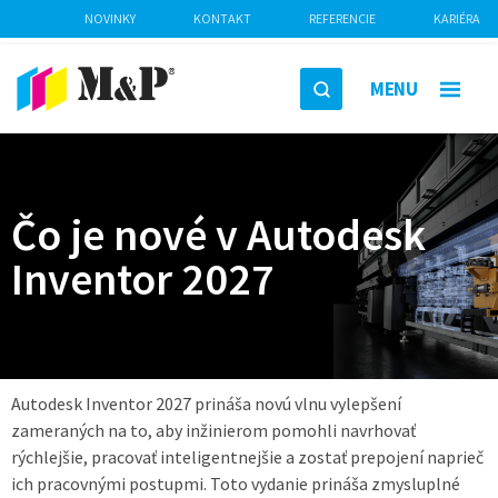
NOVINKY
KONTAKT
REFERENCIE
KARIÉRA
MENU
Čo je nové v Autodesk
Inventor 2027
Autodesk Inventor 2027 prináša novú vlnu vylepšení
zameraných na to, aby inžinierom pomohli navrhovať
rýchlejšie, pracovať inteligentnejšie a zostať prepojení naprieč
ich pracovnými postupmi. Toto vydanie prináša zmysluplné