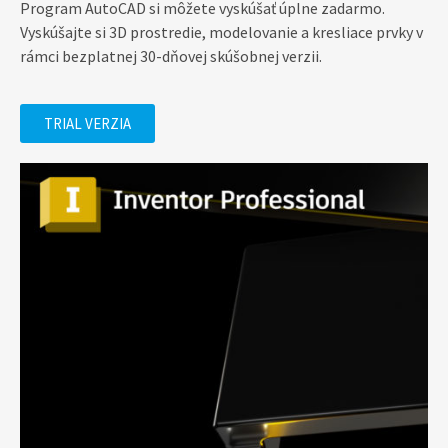
Program AutoCAD si môžete vyskúšať úplne zadarmo.
Vyskúšajte si 3D prostredie, modelovanie a kresliace prvky v
rámci bezplatnej 30-dňovej skúšobnej verzii.
TRIAL VERZIA