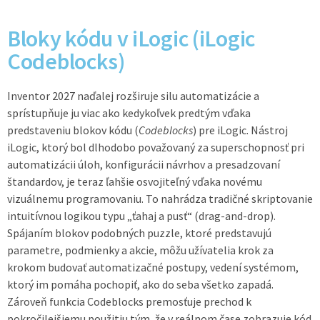
Bloky kódu v iLogic (iLogic
Codeblocks)
Inventor 2027 naďalej rozširuje silu automatizácie a
sprístupňuje ju viac ako kedykoľvek predtým vďaka
predstaveniu blokov kódu (
Codeblocks
) pre iLogic. Nástroj
iLogic, ktorý bol dlhodobo považovaný za superschopnosť pri
automatizácii úloh, konfigurácii návrhov a presadzovaní
štandardov, je teraz ľahšie osvojiteľný vďaka novému
vizuálnemu programovaniu. To nahrádza tradičné skriptovanie
intuitívnou logikou typu „ťahaj a pusť“ (drag-and-drop).
Spájaním blokov podobných puzzle, ktoré predstavujú
parametre, podmienky a akcie, môžu užívatelia krok za
krokom budovať automatizačné postupy, vedení systémom,
ktorý im pomáha pochopiť, ako do seba všetko zapadá.
Zároveň funkcia Codeblocks premosťuje prechod k
pokročilejšiemu použitiu tým, že v reálnom čase zobrazuje kód