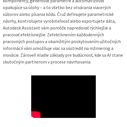
komponenty, generovať parametre a automatizovať
opakujúce sa úlohy – a to všetko bez otvárania viacerých
súborov alebo písania kódu. Či už definujete parametrické
návrhy, kontrolujete vyrobiteľnosť alebo exportujete dáta,
Autodesk Assistant vám pomôže napredovať rýchlejšie a
pracovať efektívnejšie. Zefektívnením každodenných
pracovných postupov a okamžitým poskytovaním užitočných
informácií vám umožňuje viac sa sústrediť na inžiniering a
inovácie. Zároveň kladie základy pre budúcnosť, kde sa AI stane
skutočným partnerom v procese navrhovania.