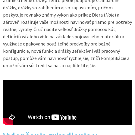
a umiestnenie drážky. Tento prvok podporuje štandardné
drážky, drážky so zahĺbením aj so zapustením, pričom
poskytuje rovnako známy výkon ako príkaz Diera (
Hole
) a
zároveň rozširuje vaše možnosti navrhovať priamo pre potreby
reálnej výroby. Či už riadite veľkosť drážky pomocou kót,
definícií osí alebo vôle na základe spojovacieho materiálu a
využívate opakovane použiteľné predvoľby pre bežné
konfigurácie, nová funkcia drážky zefektívni váš pracovný
postup, pomôže vám navrhovať rýchlejšie, zníži komplikácie a
umožní vám sústrediť sa na to najdôležitejšie.