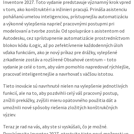
Inventore 2027. Toto vydanie predstavuje významný krok vpred
v tom, ako konštruktéri a inžinieri pracujú. Prináša asistenciu
poháňanú umelou inteligenciou, prístupnejšiu automatizáciu
a výkonné vylepšenia naprieč pracovnými postupmi pri
modelovaní a tvorbe zostáv. Od spolupráce s asistentom od
Autodesku, cez sprístupnenie automatizácie prostredníctvom
blokov kódu iLogic, až po zefektívnenie každodenných úloh
vďaka funkciám, ako je nový príkaz pre drážky, vylepšené
zrkadlenie zostáv a rozšírené Obsahové centrum – toto
vydanie je celé o tom, aby vám pomohlo napredovať rýchlejšie,
pracovať inteligentnejšie a navrhovať s väčšou istotou.
Tieto inovácie sú navrhnuté nielen na vylepšenie jednotlivých
funkcií, ale na to, aby pozdvihli celý váš pracovný postup,
znížili prekážky, zvýšili mieru opätovného použitia dát a
umožnili nové spôsoby riešenia zložitých konštrukčných
výziev.
Teraz je rad na vás, aby ste si vyskúšali, čo je možné.
Preskúmajte Inventor 2027, otestujte tieto nové možnosti vo